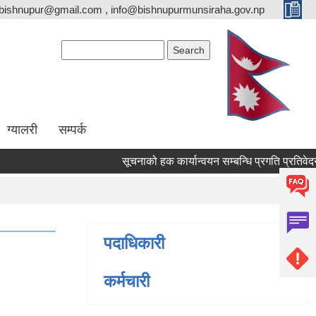
bishnupur@gmail.com , info@bishnupurmunsiraha.gov.np
Search form
Search
ग्यालरी
सम्पर्क
सूचनाको हक कार्यान्वयन सम्बन्धि प्रगति प्रतिवे
पदाधिकारी
कर्मचारी