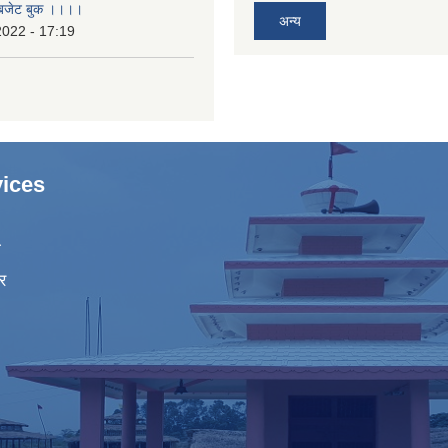
ा बजेट बुक ।।।।
अन्य
2022 - 17:19
ices
ा
र