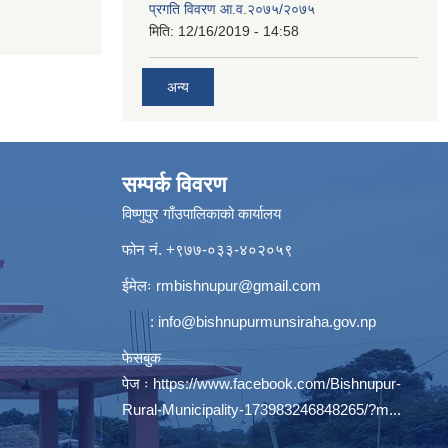
प्रगति विवरण आ.व.२०७५/२०७५
मिति:
12/16/2019 - 14:58
अन्य
सम्पर्क विवरण
विष्णुपुर गाँउपालिकाको कार्यालय
फोन नं. ‍‍+९७७-०३३-४०२०५९
ईमेलः
rmbishnupur@gmail.com
:
info@bishnupurmunsiraha.gov.np
फेसबुक
पेज ः
https://www.facebook.com/Bishnupur-
Rural-Municipality-173983246848265/?m...