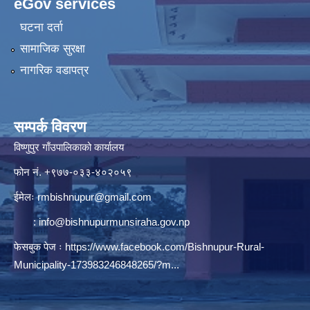
eGov services
घटना दर्ता
सामाजिक सुरक्षा
नागरिक वडापत्र
सम्पर्क विवरण
विष्णुपुर गाँउपालिकाको कार्यालय
फोन नं. ‍‍+९७७-०३३-४०२०५९
ईमेलः
rmbishnupur@gmail.com
:
info@bishnupurmunsiraha.gov.np
फेसबुक पेज ः
https://www.facebook.com/Bishnupur-Rural-
Municipality-173983246848265/?m...