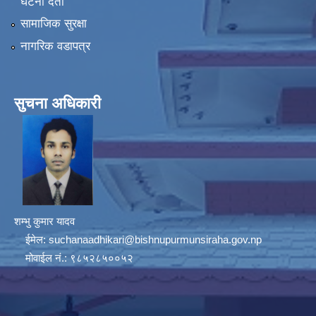
घटना दर्ता
सामाजिक सुरक्षा
नागरिक वडापत्र
सुचना अधिकारी
शम्भु कुमार यादव
ईमेल:
suchanaadhikari@bishnupurmunsiraha.gov.np
मोवाईल नं.: ९८५२८५००५२