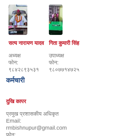
सत्य नारायण यादव
गिता कुमारी सिंह
अध्यक्ष
उपाध्यक्ष
फोन:
फोन:
९८४२८९३५३१
९८०७७१४७२५
कर्मचारी
दुखि कापर
प्रमुख प्रशासकीय अधिकृत
Email:
rmbishnupur@gmail.com
फोन: