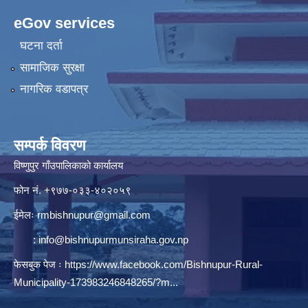
eGov services
घटना दर्ता
सामाजिक सुरक्षा
नागरिक वडापत्र
सम्पर्क विवरण
विष्णुपुर गाँउपालिकाको कार्यालय
फोन नं. ‍‍+९७७-०३३-४०२०५९
ईमेलः
rmbishnupur@gmail.com
:
info@bishnupurmunsiraha.gov.np
फेसबुक पेज ः
https://www.facebook.com/Bishnupur-Rural-
Municipality-173983246848265/?m...