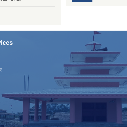
ices
ा
र