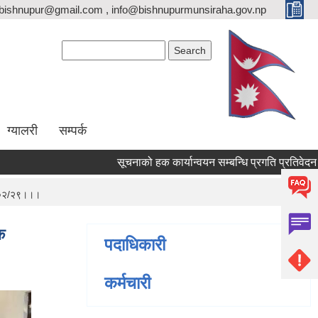
bishnupur@gmail.com , info@bishnupurmunsiraha.gov.np
Search form
Search
ग्यालरी
सम्पर्क
सूचनाको हक कार्यान्वयन सम्बन्धि प्रगति प्रतिवेदन स
८३/०२/२९।।।
क
पदाधिकारी
कर्मचारी