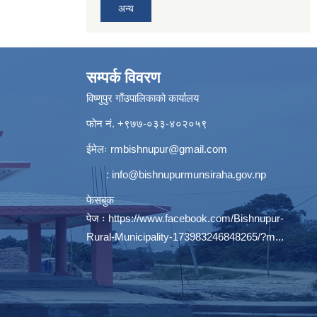
अन्य
सम्पर्क विवरण
विष्णुपुर गाँउपालिकाको कार्यालय
फोन नं. ‍‍+९७७-०३३-४०२०५९
ईमेलः
rmbishnupur@gmail.com
:
info@bishnupurmunsiraha.gov.np
फेसबुक
पेज ः
https://www.facebook.com/Bishnupur-
Rural-Municipality-173983246848265/?m...