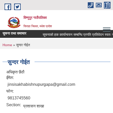
Skip to main content
विष्णुपुर गाउँपालिका
सिराहा जिल्ला, मधेश प्रदेश
सुचना तथा समाचार
सूचनाको हक कार्यान्वयन सम्बन्धि प्रगति प्रतिवेदन स्वत
You are here
Home
» सुन्दर गोईत
सुन्दर गोईत
अधिकृत छैठौ
ईमेल:
jinsisakhabishnupurgapa@gmail.com
फोन:
9813745560
Section:
प्रशासन शाखा