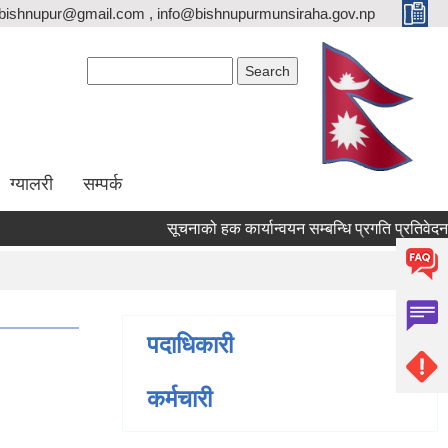
bishnupur@gmail.com , info@bishnupurmunsiraha.gov.np
Search form
Search
ग्यालरी
सम्पर्क
सूचनाको हक कार्यान्वयन सम्बन्धि प्रगति प्रतिवेदन 
पदाधिकारी
कर्मचारी