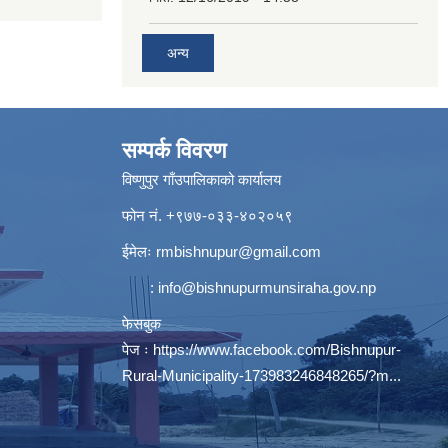
अन्य
सम्पर्क विवरण
विष्णुपुर गाँउपालिकाको कार्यालय
फोन नं. ‍‍+९७७-०३३-४०२०५९
ईमेलः
rmbishnupur@gmail.com
:
info@bishnupurmunsiraha.gov.np
फेसबुक
पेज ः
https://www.facebook.com/Bishnupur-
Rural-Municipality-173983246848265/?m...