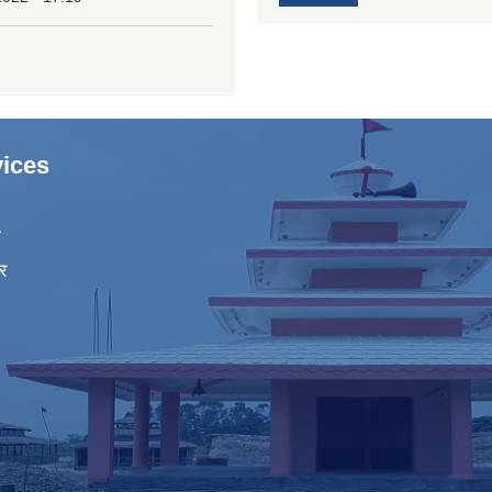
ices
ा
र