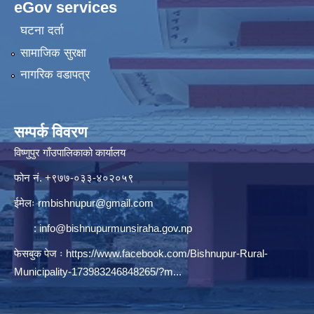
eGov services
घटना दर्ता
सामाजिक सुरक्षा
नागरिक वडापत्र
सम्पर्क विवरण
विष्णुपुर गाँउपालिकाको कार्यालय
फोन नं. ‍‍+९७७-०३३-४०२०५९
ईमेलः
rmbishnupur@gmail.com
:
info@bishnupurmunsiraha.gov.np
फेसबुक पेज ः
https://www.facebook.com/Bishnupur-Rural-
Municipality-173983246848265/?m...