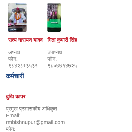
सत्य नारायण यादव
गिता कुमारी सिंह
अध्यक्ष
उपाध्यक्ष
फोन:
फोन:
९८४२८९३५३१
९८०७७१४७२५
कर्मचारी
दुखि कापर
प्रमुख प्रशासकीय अधिकृत
Email:
rmbishnupur@gmail.com
फोन: