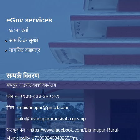
eGov services
घटना दर्ता
सामाजिक सुरक्षा
नागरिक वडापत्र
सम्पर्क विवरण
विष्णुपुर गाँउपालिकाको कार्यालय
फोन नं. ‍‍+९७७-०३३-४०२०५९
ईमेलः
rmbishnupur@gmail.com
:
info@bishnupurmunsiraha.gov.np
फेसबुक पेज ः
https://www.facebook.com/Bishnupur-Rural-
Municipality-173983246848265/?m...